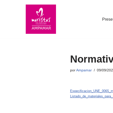
Saltar
Prese
al
contenido
Normativ
por
Ampamar
09/09/20
Especificacion_UNE_0065_mas
Listado_de_materiales_para