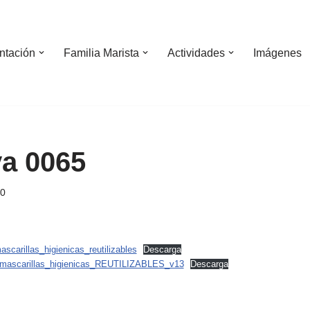
ntación
Familia Marista
Actividades
Imágenes
a 0065
20
carillas_higienicas_reutilizables
Descarga
_mascarillas_higienicas_REUTILIZABLES_v13
Descarga