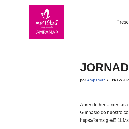
Saltar
Prese
al
contenido
JORNAD
por
Ampamar
04/12/20
Aprende herramientas cl
Gimnasio de nuestro col
https://forms.gle/Ei1LM