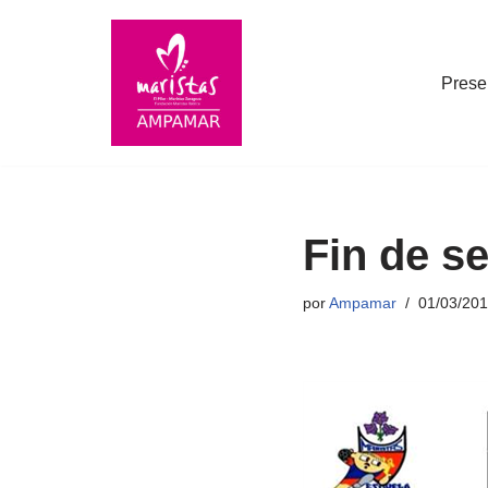
Saltar
Prese
al
contenido
Fin de s
por
Ampamar
01/03/20