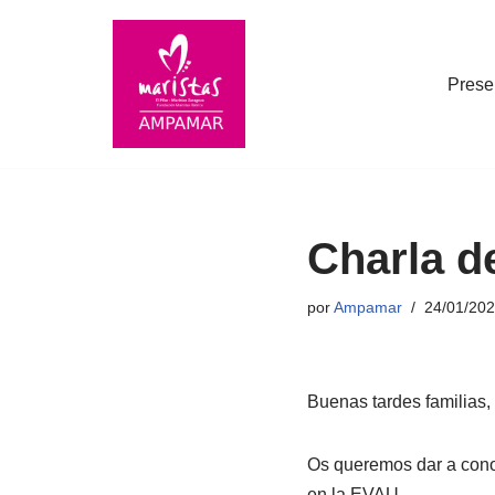
Saltar
Prese
al
contenido
Charla d
por
Ampamar
24/01/20
Buenas tardes familias,
Os queremos dar a conoc
en la EVAU.