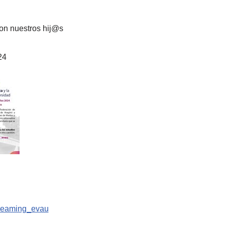
con nuestros hij@s
24
streaming_evau