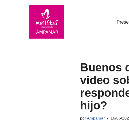
Saltar
Prese
al
contenido
Buenos d
video so
responde
hijo?
por
Ampamar
16/06/20