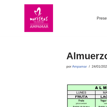
Saltar
Prese
al
contenido
Almuerzo
por
Ampamar
24/01/20